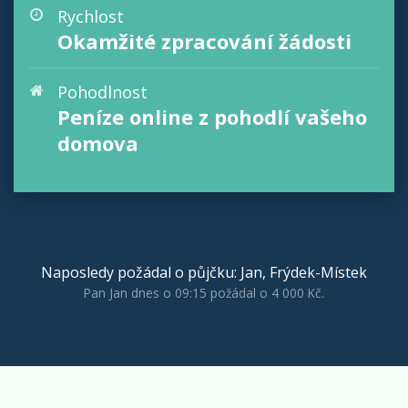
Rychlost
Okamžité zpracování žádosti
Pohodlnost
Peníze online z pohodlí vašeho
domova
Naposledy požádal o půjčku:
Jan
,
Frýdek-Místek
Pan
Jan
dnes o 09:15 požádal
o
4 000 Kč
.